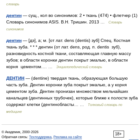
словарь
дентин
— сущ., кол во синонимов: 2 • ткань (474) • флетчер (1)
Словарь синонимов ASIS. В.Н. Тришин. 2013 …
Словарь
синонимов
дентин
— [дэ], а; м. [от лат. dens (dentis) зуб] Спец. Костная
ткань зуба. * * * дентин (от лат. dens, род. п. dentis зуб),
разновидность костной ткани, составляющая главную массу
зубов; в области коронки дентин покрыт эмалью, в области
корня цементом.… …
Энциклопедический словарь
ДЕНТИН
— (dentine) твердая ткань, образующая большую
часть зуба. Дентин коронки зуба покрыт эмалью, а у корня
цементом зуба. Дентин пронизан множеством мельчайших
канальцев (дентинных трубочек), которые ближе к полости зуба
содержат клетки (дентинобласты… …
Толковый словарь по
медицине
© Академик, 2000-2026
18+
Обратная связь:
Техподдержка
,
Реклама на сайте