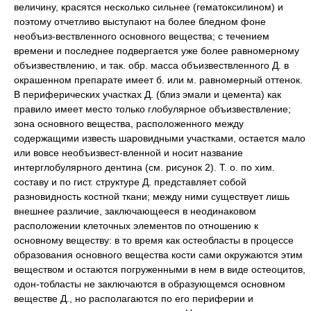
величину, красятся несколько сильнее (гематоксилином) и
поэтому отчетливо выступают на более бледном фоне
необъиз-вествленного основного вещества; с течением
времени и последнее подвергается уже более равномерному
объизвествлению, и так. обр. масса объизвествленного Д. в
окрашенном препарате имеет б. или м. равномерный оттенок.
В периферических участках Д. (близ эмали и цемента) как
правило имеет место только глобулярное объизвествление;
зона основного вещества, расположенного между
содержащими известь шаровидными участками, остается мало
или вовсе необъизвест-вленной и носит название
интерглобулярного дентина (см. рисунок 2). Т. о. по хим.
составу и по гист. структуре Д. представляет собой
разновидность костной ткани; между ними существует лишь
внешнее различие, заключающееся в неодинаковом
расположении клеточных элементов по отношению к
основному веществу: в то время как остеобласты в процессе
образования основного вещества кости сами окружаются этим
веществом и остаются погруженными в нем в виде остеоцитов,
одон-тобласты не заключаются в образующемся основном
веществе Д., но располагаются по его периферии и