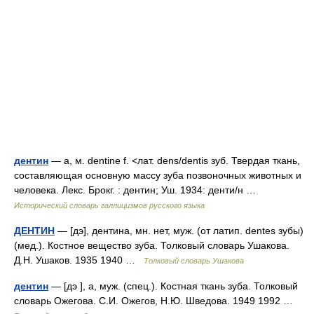
дентин
— а, м. dentine f. <лат. dens/dentis зуб. Твердая ткань,
составляющая основную массу зуба позвоночных животных и
человека. Лекс. Брокг. : дентин; Уш. 1934: денти/н …
Исторический словарь галлицизмов русского языка
ДЕНТИН
— [дэ], дентина, мн. нет, муж. (от латип. dentes зубы)
(мед.). Костное вещество зуба. Толковый словарь Ушакова.
Д.Н. Ушаков. 1935 1940 …
Толковый словарь Ушакова
дентин
— [дэ ], а, муж. (спец.). Костная ткань зуба. Толковый
словарь Ожегова. С.И. Ожегов, Н.Ю. Шведова. 1949 1992 …