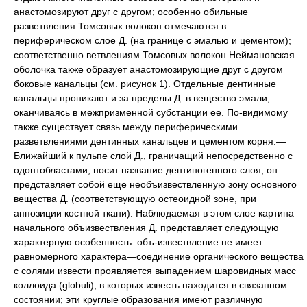
анастомозируют друг с другом; особенно обильные
разветвления Томсовых волокон отмечаются в
периферическом слое Д. (на границе с эмалью и цементом);
соответственно ветвлениям Томсовых волокон Неймановская
оболочка также образует анастомозирующие друг с другом
боковые канальцы (см. рисунок 1). Отдельные дентинные
канальцы проникают и за пределы Д. в вещество эмали,
оканчиваясь в межпризменной субстанции ее. По-видимому
также существует связь между периферическими
разветвлениями дентинных канальцев и цементом корня.—
Ближайший к пульпе слой Д., граничащий непосредственно с
одонтобластами, носит название дентиногенного слоя; он
представляет собой еще необъизвествленную зону основного
вещества Д. (соответствующую остеоидной зоне, при
аппозиции костной ткани). Наблюдаемая в этом слое картина
начального объизвествления Д. представляет следующую
характерную особенность: объ-извествление не имеет
равномерного характера—соединение органического вещества
с солями извести проявляется выпадением шаровидных масс
коллоида (globuli), в которых известь находится в связанном
состоянии; эти круглые образования имеют различную