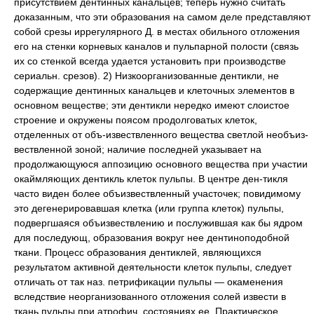
присутствием дентинных канальцев; теперь нужно считать
доказанным, что эти образования на самом деле представляют
собой срезы иррегулярного Д. в местах обильного отложения
его на стенки корневых каналов и пульпарной полости (связь
их со стенкой всегда удается установить при производстве
сериальн. срезов). 2) Низкоорганизованные дентикли, не
содержащие дентинных канальцев и клеточных элементов в
основном веществе; эти дентикли нередко имеют слоистое
строение и окружены поясом продолговатых клеток,
отделенных от объ-извествленного вещества светлой необъиз-
вествленной зоной; наличие последней указывает на
продолжающуюся аппозицию основного вещества при участии
окаймляющих дентикль клеток пульпы. В центре ден-тикля
часто виден более объизвествленный участочек; повидимому
это дегенерировавшая клетка (или группа клеток) пульпы,
подвергшаяся объизвествлению и послужившая как бы ядром
для последующ, образования вокруг нее дентиноподобной
ткани. Процесс образования дентиклей, являющихся
результатом активной деятельности клеток пульпы, следует
отличать от так наз. петрификации пульпы — окаменения
вследствие неорганизованного отложения солей извести в
ткань пульпы при атрофич. состояниях ее. Практическое