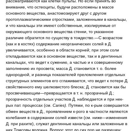
рассматриваются как клетки пульпы. Но если принять во
внимание, что остеоциты, будучи расположены в массе
основного вещества, анастомозируют друг с другом
протоплазматическими отростками, заложенными в канальцы,
и что канальцы эти имеют собственные, изолируемые от
окружающего основного вещества стенки, то указанное
различие обратится по существу в тождество.—С возрастом
(как и в костях) содержание неорганических солей в Д.
увеличивается, особенно в области корней; при этом соли
откладываются как в основном веществе, так и в дентинных
канальцах, что ведет к сужению, а частью и к совершенному
заполнению их просвета; масса Д. становится т. о. более
однородной, и разница показателей преломления отдельных
структурных элементов его сглаживается, что ведет к потере Д.
свойственного ему шелковистого блеска; Д. становится как бы
просвечивающим—превращается в т. н. прозрачный Д.;
прозрачность отдельных участков Д. наблюдается и при нек-
рых пат. процессах (см.
Caries).
Путями, по к-рым совершается
обмен веществ в Д., проявлением к-рого в частности являются
колебания в содержании солей извести (см. ниже—изменения
Д. при рахите), служат дентинные канальцы или заложенные в
них Томсовы волокна. Вопрос этот до сих пор не разрешен: