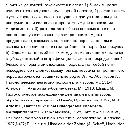
значение дентиклей заключается в след.: 1) б. или м. резко
изменяют конфигурацию пульпарной полости; 2) располагаясь
в устьи корневых каналов, затрудняют доступ в каналы для
инструментов и составляют препятствие для проникания
медикаментов; 3) располагаясь вблизи нервных стволов и
постепенно увеличиваясь в размере, они могут, как
предполагают, оказывать давление на нервные стволы и
вызывать явления невральгии тройничного нерва (см. рисунок
5). Однако нет прямой связи между этими явлениями; наличие
в зубах дентиклей и петрификации, часто в непосредственной
близости с нервными стволами, представляет собой почти
повседневное явление, между тем как невральгии тройничного
нерва встречаются сравнительно редко.
Лит.:
Абрикосов А.,
Патологическая анатомия полости рта и зубов, М., 191-4;
Алтухов Н., Анатомия зубов человека, М., 1913; Шварц М.,
Гистологическое исследование дентина и пульпы зубов,
обработанных серебром по Howe'у, Одонтология, 1927, № 1;
Adloff
P., Dentinstruktur bei Osteogenesis Imperfecta,
Vierteljahrsschrift Г. Zahn-heilkunde, 1928, Heft 3; A d r i о n W.,
Der Nach-.weis von Nerven 1m Dentin, Zahnarztliche Rundschau,
1927,№27; E Ь n e r V.,Histologie der Zahne (J. Scheff, Hndb. der