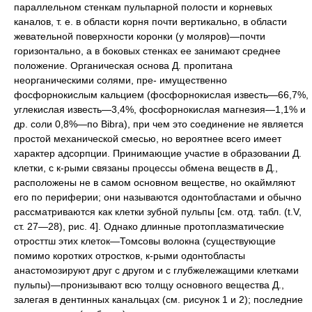
параллельном стенкам пульпарной полости и корневых
каналов, т. е. в области корня почти вертикально, в области
жевательной поверхности коронки (у моляров)—почти
горизонтально, а в боковых стенках ее занимают среднее
положение. Органическая основа Д. пропитана
неорганическими солями, пре- имущественно
фосфорнокислым кальцием (фосфорнокислая известь—66,7%,
углекислая известь—3,4%, фосфорнокислая магнезия—1,1% и
др. соли 0,8%—по Bibra), при чем это соединение не является
простой механической смесью, но вероятнее всего имеет
характер адсорпции. Принимающие участие в образовании Д.
клетки, с к-рыми связаны процессы обмена веществ в Д.,
расположены не в самом основном веществе, но окаймляют
его по периферии; они называются одонтобластами и обычно
рассматриваются как клетки зубной пульпы [см. отд. табл. (t.V,
ст. 27—28), рис. 4]. Однако длинные протоплазматические
отросттш этих клеток—Томсовы волокна (существующие
помимо коротких отростков, к-рыми одонтобласты
анастомозируют друг с другом и с глубжележащими клетками
пульпы)—пронизывают всю толщу основного вещества Д.,
залегая в дентинных канальцах (см. рисунок 1 и 2); последние