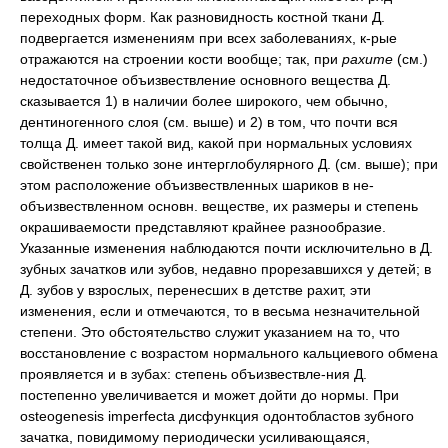
переходных форм. Как разновидность костной ткани Д.
подвергается изменениям при всех заболеваниях, к-рые
отражаются на строении кости вообще; так, при
рахите
(см.)
недостаточное объизвествление основного вещества Д.
сказывается 1) в наличии более широкого, чем обычно,
дентиногенного слоя (см. выше) и 2) в том, что почти вся
толща Д. имеет такой вид, какой при нормальных условиях
свойственен только зоне интерглобулярного Д. (см. выше); при
этом расположение объизвествленных шариков в не-
объизвествленном основн. веществе, их размеры и степень
окрашиваемости представляют крайнее разнообразие.
Указанные изменения наблюдаются почти исключительно в Д.
зубных зачатков или зубов, недавно прорезавшихся у детей; в
Д. зубов у взрослых, перенесших в детстве рахит, эти
изменения, если и отмечаются, то в весьма незначительной
степени. Это обстоятельство служит указанием на то, что
восстановление с возрастом нормального кальциевого обмена
проявляется и в зубах: степень объизвествле-ния Д.
постепенно увеличивается и может дойти до нормы. При
osteogenesis imperfecta дисфункция одонтобластов зубного
зачатка, повидимому периодически усиливающаяся,