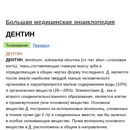
Большая медицинская энциклопедия
ДЕНТИН
Толкование
Перевод
ДЕНТИН
ДЕНТИН
, dentinum, substantia eburnea (от лат. ebur—слоновая
кость), ткань,составляющая главную массу зуба и
определяющая в общих чертах форму последнего. Д. является
после эмали наиболее твердой тканью человеческого
организма и характеризуется малым содержанием воды (10%)
и органических веществ (26—28%). Элементами Д., как и
всякого соединительнотканного образования, являются клетки
и промежуточное (или основное) вещество. Основное
вещество Д. построено из коллагеновых волоконец, сложенных
в тонкие пучки (до 2
/л)
и соединенных вместе, как бы залитых
в особое склеивающее вещество. Пучки волоконец основного
вещества в Д. расположены в общем в направлении,