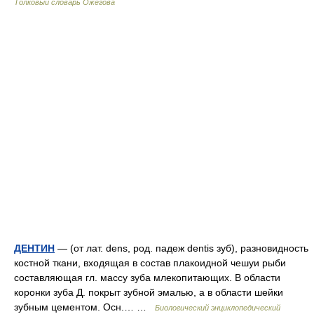
Толковый словарь Ожегова
ДЕНТИН
— (от лат. dens, род. падеж dentis зуб), разновидность
костной ткани, входящая в состав плакоидной чешуи рыби
составляющая гл. массу зуба млекопитающих. В области
коронки зуба Д. покрыт зубной эмалью, а в области шейки
зубным цементом. Осн.… …
Биологический энциклопедический