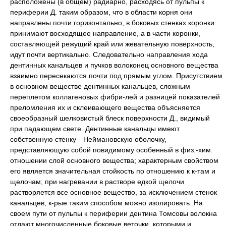
расположены (в общем) радиарно, расходясь от пульпы к
периферии Д. таким образом, что в области корня они
направлены почти горизонтально, в боковых стенках коронки
принимают восходящее направление, а в части коронки,
составляющей режущий край или жевательную поверхность,
идут почти вертикально. Следовательно направления хода
дентинных канальцев и пучков волоконец основного вещества
взаимно пересекаются почти под прямым углом. Присутствием
в основном веществе дентинных канальцев, сложным
переплетом коллагеновых фибри-лей и разницей показателей
преломления их и склеивающего вещества объясняется
своеобразный шелковистый блеск поверхности Д., видимый
при падающем свете. Дентинные канальцы имеют
собственную стенку—Неймановскую оболочку,
представляющую собой повидимому особенный в физ.-хим.
отношении слой основного вещества; характерным свойством
его является значительная стойкость по отношению к к-там и
щелочам; при нагревании в растворе едкой щелочи
растворяется все основное вещество, за исключением стенок
канальцев, к-рые таким способом можно изолировать. На
своем пути от пульпы к периферии дентина Томсовы волокна
отдают многочисленные боковые веточки, которыми и