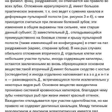
на физиол. фнкц. раздражения; он отмечается как правило во
всех зубах. Отложение иррегулярного Д. имеет большое
практическое значение, т. к. оно ведет к сужению каналов и
деформации пульпарной полости (см. рисунок 3 и 4), с чем
приходится считаться при лечении болезней зубов; эти
изменения в общем выражены тем сильнее, чем старше
данный субъект; 2) заместительный Д., откладывающийся
преимущественно на боковые стенки и крышу пульпарной
полости (также изменяющий ее конфигурацию) в ответ на пат.
раздражения (кариес, стирание зубов). В нек-рых случаях
обильного отложения вторичного Д. отдельные клетки или
небольшие участки пульпы, иногда содержащие капиляры,
остаются заключенными во вновь образующемся основном
веществе;такой вторичный Д.имеет большое сходство с костью
(остеодентин) и иногда отдаленно напоминает в а з о д е н-т и
н — разновидность Д., встречающуюся почти исключительно у
некоторых видов рыб. Основное вещество вазодентина
пронизано системой кровеносных капиляров, благодаря чему
зубы «некоторых рыб при жизни имеют красный оттенок.
Вазодентин откладывается при участии одонтобластов, но как
правило не содержит дентинных канальцев. Между типичным
вазодентином и дентином млекопитающих имеется ряд