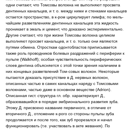
одни считают, что Томсовы волокна не выполняют просвета
дентинных канальцев, и т. о. между ними и стенками канальцев
остается пространство, в к-ром циркулирует лимфа; по мель-
чайшим разветвлениям дентинных канальцев эта жидкость
проникает в эмаль и цемент, что доказано экспериментально.
Другие считают, что при жизни Томсовы волокна целиком
выполняют просвет канальцев, и т. о. только они являются
путями обмена. Отросткам одонтобластов приписывается
также роль проводников болевых раздражений с периферии к
пульпе (Walkhoff); особая чувствительность периферических
слоев дентина объясняется с этой точки зрения наличием в
них концевых разветвлений Том-совых волокон. Некоторые
пытаются доказать присутствие в Д. нервных волокон,
описанных частью в самих канальцах наряду с Томсовыми
волокнами, частью даже в основном веществе (Adrion).
Описанная гист. структура гл. обр. характеризует Д.,
образовавшийся в порядке эмбрионального развития зуба.
Этому Д. присвоено название первичного, в отличие от
вторичного Д., отложение к-рого со стороны пульпы зуба
продолжается и после того, как зуб прорезался и начал
функционировать (т.е. участвовать в акте жевания). По