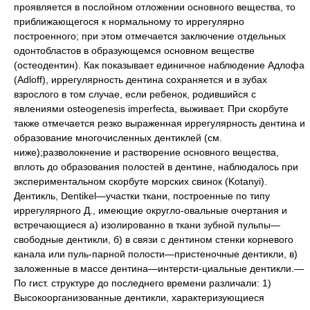
проявляется в послойном отложении основного вещества, то
приближающегося к нормальному то иррегулярно
построенного; при этом отмечается заключение отдельных
одонтобластов в образующемся основном веществе
(остеодентин). Как показывает единичное наблюдение Адлофа
(Adloff), иррегулярность дентина сохраняется и в зубах
взрослого в том случае, если ребенок, родившийся с
явлениями osteogenesis imperfecta, выживает. При скорбуте
также отмечается резко выраженная иррегулярность дентина и
образование многочисленных дентиклей (см.
ниже);разволокнение и растворение основного вещества,
вплоть до образования полостей в дентине, наблюдалось при
экспериментальном скорбуте морских свинок (Kotanyi).
Дентикль, Dentikel—участки ткани, построенные по типу
иррегулярного Д., имеющие округло-овальные очертания и
встречающиеся а) изолированно в ткани зубной пульпы—
свободные дентикли, б) в связи с дентином стенки корневого
канала или пуль-парной полости—пристеночные дентикли, в)
заложенные в массе дентина—интерсти-циальные дентикли.—
По гист. структуре до последнего времени различали: 1)
Высокоорганизованные дентикли, характеризующиеся