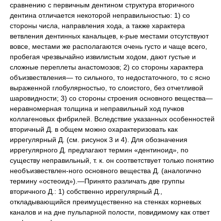
сравнению с первичным дентином структура вторичного
дентина отличается некоторой неправильностью: 1) со
стороны числа, направления хода, а также характера
ветвления дентинных канальцев, к-рые местами отсутствуют
вовсе, местами же располагаются очень густо и чаще всего,
пробегая чрезвычайно извилистым ходом, дают густые и
сложные переплеты анастомозов; 2) со стороны характера
объизвествления— то сильного, то недостаточного, то с ясно
выраженной глобулярностыо, то слоистого, без отчетливой
шаровидности; 3) со стороны строения основного вещества—
неравномерная толщина и неправильный ход пучков
коллагеновых фибрилей. Вследствие указанных особенностей
вторичный Д. в общем можно охарактеризовать как
иррегулярный Д. (см. рисунок 3 и 4). Для обозначения
иррегулярного Д. предлагают термин «дентиноид», по
существу неправильный, т. к. он соответствует только понятию
необъизвествлен-ного основного вещества Д. (аналогично
термину «остеоид»).—Принято различать две группы
вторичного Д.: 1) собственно иррегулярный Д.,
откладывающийся преимущественно на стенках корневых
каналов и на дне пульпарной полости, повидимому как ответ