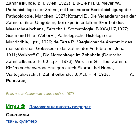
Zahnheilkunde, B. I, Wien, 1922); E u-1 e г H. u. Meyer W.,
Pathohistologie der Zahne, mit besonderer Beriicksichtigung der
Pathobiologie, Munchen, 1927; Kotanyi E., Die Veranderungen der
Zahne u. ihrer Umgebung bei experimentellem Skor-but des
Meerschweinchens, Zeitschr. f. Stomatologie, B.XXV,H.7,1927;
Siegmund H. u. WeberR., Pathologische Histologie der
Mundhdhle, Lpz., 1926; de Terra P., Vergleichende Anatomic des
mensehli-chen Gebisses u. der Zahne der Vertebraten, Jena,
1911; Walkhoff O., Die Nervenlrage im Zahnbein (Deutsche
Zahnheilkunde, H. 60, Lpz., 1923); Wes-t i n G-., tlber Zahn- u.
Kieferknochenveranderungen durch Skorbut bei Homo,
Vierteljahxsschr. f. Zahnheilkunde, B. XLI, H. 4, 1925.
А.
Рывкинд.
Большая медицинская энциклопедия
.
1970
.
Игры ⚽
Поможем написать реферат
Синонимы
:
ткань
,
флетчер